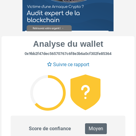
Analyse du wallet
0x9bb2f47dec56570767c6f8e3b6a0cf302fe85364
Suivre ce rapport
Score de confiance
Moyen