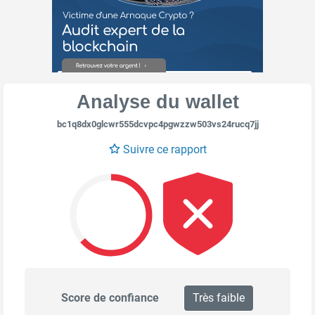
Analyse du wallet
bc1q8dx0glcwr555dcvpc4pgwzzw503vs24rucq7jj
Suivre ce rapport
Score de confiance
Très faible