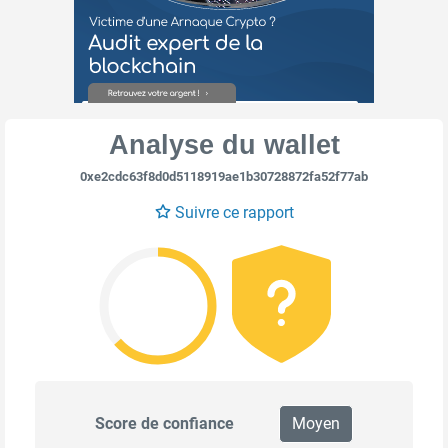
Analyse du wallet
0xe2cdc63f8d0d5118919ae1b30728872fa52f77ab
Suivre ce rapport
Score de confiance
Moyen